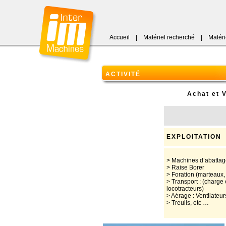
Accueil
|
Matériel recherché
|
Matéri
ACTIVITÉ
Achat et V
EXPLOITATION
> Machines d’abattag
> Raise Borer
> Foration (marteaux
> Transport : (charge 
locotracteurs)
> Aérage : Ventilateur
> Treuils, etc …