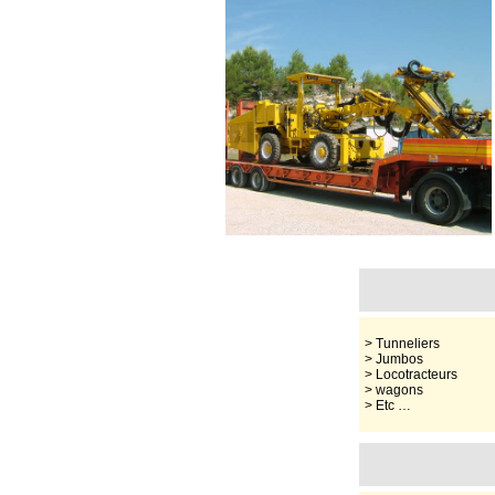
> Tunneliers
> Jumbos
> Locotracteurs
> wagons
> Etc …